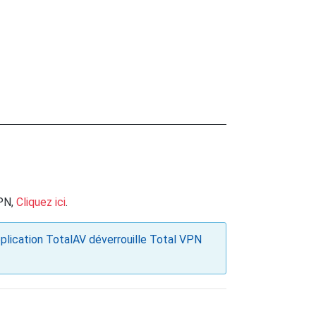
VPN,
Cliquez ici
.
application TotalAV déverrouille Total VPN