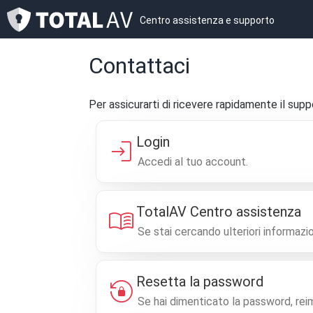
Centro assistenza e supporto
Contattaci
Per assicurarti di ricevere rapidamente il sup
Login
login
Accedi al tuo account.
TotalAV Centro assistenza
menu_book
Se stai cercando ulteriori informazio
Resetta la password
lock_reset
Se hai dimenticato la password, rei