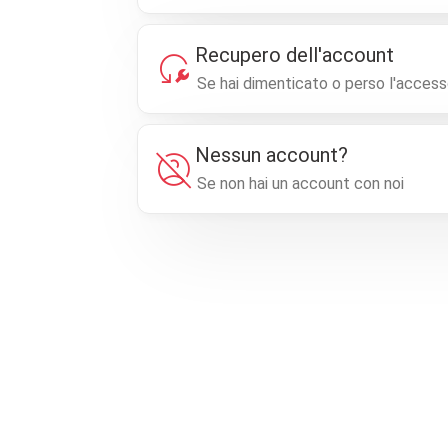
Recupero dell'account
reset_wrench
Se hai dimenticato o perso l'accesso
Nessun account?
account_circle_off
Se non hai un account con noi