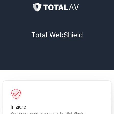
Total WebShield
Iniziare
Scopri come iniziare con Total WebShield!