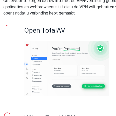
Om ervoor te zorgen dat uw internet de VPN-verbinding gebrui
applicaties en webbrowsers sluit die u de VPN wilt gebruiken
opent nadat u verbinding hebt gemaakt.
Open TotalAV