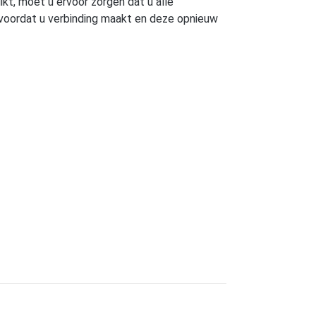
kt, moet u ervoor zorgen dat u alle
 voordat u verbinding maakt en deze opnieuw