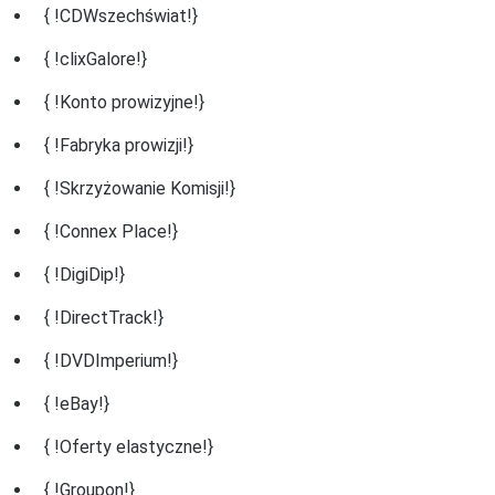
{ !CDWszechświat!}
{ !clixGalore!}
{ !Konto prowizyjne!}
{ !Fabryka prowizji!}
{ !Skrzyżowanie Komisji!}
{ !Connex Place!}
{ !DigiDip!}
{ !DirectTrack!}
{ !DVDImperium!}
{ !eBay!}
{ !Oferty elastyczne!}
{ !Groupon!}