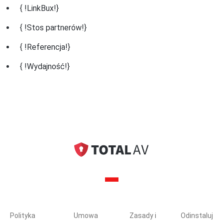
{ !LinkBux!}
{ !Stos partnerów!}
{ !Referencja!}
{ !Wydajność!}
Polityka
Umowa
Zasady i
Odinstaluj