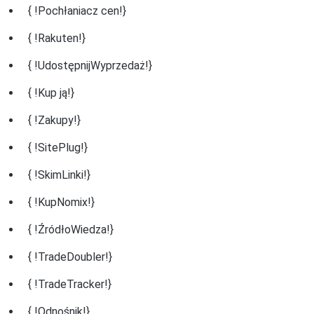
{ !Pochłaniacz cen!}
{ !Rakuten!}
{ !UdostępnijWyprzedaż!}
{ !Kup ją!}
{ !Zakupy!}
{ !SitePlug!}
{ !SkimLinki!}
{ !KupNomix!}
{ !ŹródłoWiedza!}
{ !TradeDoubler!}
{ !TradeTracker!}
{ !Odnośnik!}