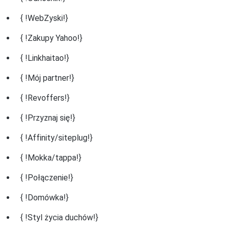
{ !WebZyski!}
{ !Zakupy Yahoo!}
{ !Linkhaitao!}
{ !Mój partner!}
{ !Revoffers!}
{ !Przyznaj się!}
{ !Affinity/siteplug!}
{ !Mokka/tappa!}
{ !Połączenie!}
{ !Domówka!}
{ !Styl życia duchów!}