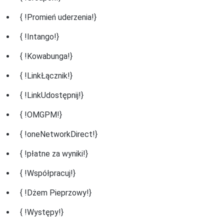
{ !Promień uderzenia!}
{ !Intango!}
{ !Kowabunga!}
{ !LinkŁącznik!}
{ !LinkUdostępnij!}
{ !OMGPM!}
{ !oneNetworkDirect!}
{ !płatne za wyniki!}
{ !Współpracuj!}
{ !Dżem Pieprzowy!}
{ !Występy!}