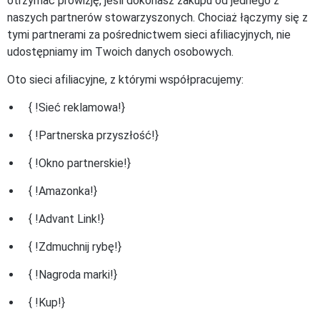
otrzymać prowizję, jeśli dokonasz zakupu od jednego z
naszych partnerów stowarzyszonych. Chociaż łączymy się z
tymi partnerami za pośrednictwem sieci afiliacyjnych, nie
udostępniamy im Twoich danych osobowych.
Oto sieci afiliacyjne, z którymi współpracujemy:
{ !Sieć reklamowa!}
{ !Partnerska przyszłość!}
{ !Okno partnerskie!}
{ !Amazonka!}
{ !Advant Link!}
{ !Zdmuchnij rybę!}
{ !Nagroda marki!}
{ !Kup!}