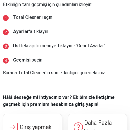
Etkinliğin tam geçmişi için şu adımları izleyin:
Total Cleaner'ı açın
Ayarlar
'a tıklayın
Üstteki açılır menüye tıklayın - 'Genel Ayarlar'
Geçmişi
seçin
Burada Total Cleaner'ın son etkinliğini göreceksiniz.
Hâlâ desteğe mi ihtiyacınız var? Ekibimizle iletişime
geçmek için premium hesabınıza giriş yapın!
Daha Fazla
login
help
Giriş yapmak