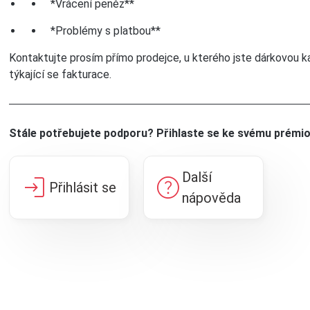
*Vrácení peněz**
*Problémy s platbou**
Kontaktujte prosím přímo prodejce, u kterého jste dárkovou ka
týkající se fakturace.
Stále potřebujete podporu? Přihlaste se ke svému prémi
Další
login
help
Přihlásit se
nápověda