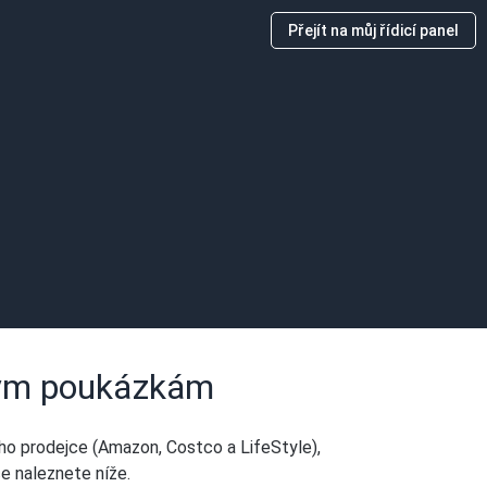
Přejít na můj řídicí panel
vým poukázkám
ho prodejce (Amazon, Costco a LifeStyle),
ce naleznete níže.