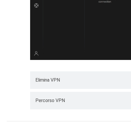
Elimina VPN
Qui puoi scegliere quali siti web possono bypa
Percorso VPN
Fare clic su
Bypass VPN
.
Qui puoi scegliere quali siti web passeranno so
resto del traffico non utilizzerà la connessio