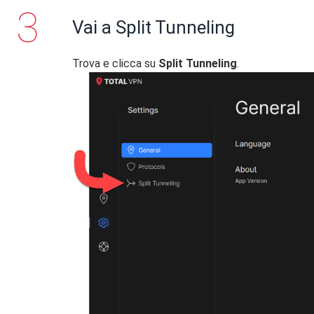
Vai a Split Tunneling
Trova e clicca su
Split Tunneling
.