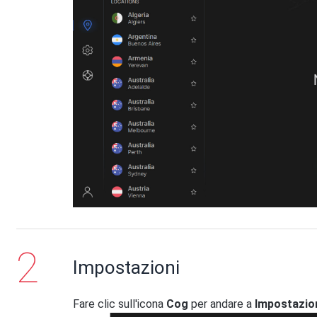
Impostazioni
Fare clic sull'icona
Cog
per andare a
Impostazio