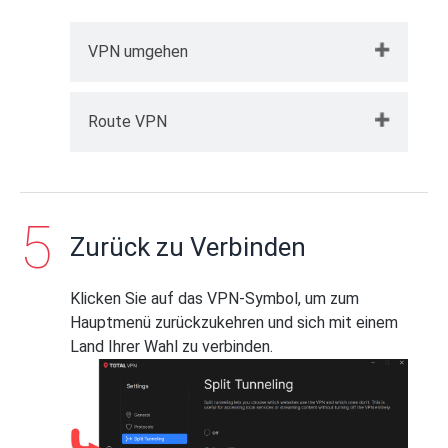
VPN umgehen
Hier können Sie auswählen, welche
Route VPN
Websites den verbundenen VPN-Tunnel
umgehen dürfen:
Hier können Sie auswählen, welche
Klicken Sie auf
Bypass VPN
.
Websites ausschließlich über den
verbundenen VPN-Tunnel geleitet werden.
Zurück zu Verbinden
Anderer Datenverkehr wird nicht über die
VPN-Verbindung genutzt.
Klicken Sie auf das VPN-Symbol, um zum
Klicken Sie auf
Route über VPN
.
Hauptmenü zurückzukehren und sich mit einem
Land Ihrer Wahl zu verbinden.