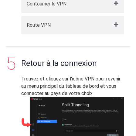
Contourner le VPN
Ici, vous pouvez choisir les sites web
Route VPN
autorisés à contourner le tunnel VPN
connecté :
Ici, vous pouvez choisir les sites web qui
Cliquez sur
Contourner le VPN
.
transitent uniquement par le tunnel VPN
connecté. Le reste du trafic n'utilisera pas
Retour à la connexion
la connexion VPN.
Cliquez sur
Itinéraire via VPN
.
Trouvez et cliquez sur l'icône VPN pour revenir
au menu principal du tableau de bord et vous
connecter au pays de votre choix.
Saisissez le domaine du site Web