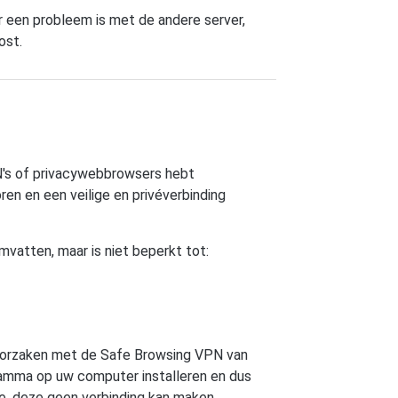
er een probleem is met de andere server,
ost.
N's of privacywebbrowsers hebt
en en een veilige en privéverbinding
vatten, maar is niet beperkt tot:
oorzaken met de Safe Browsing VPN van
ramma op uw computer installeren en dus
e, deze geen verbinding kan maken,