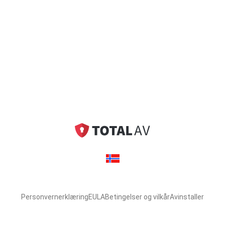
Personvernerklæring
EULA
Betingelser og vilkår
Avinstaller