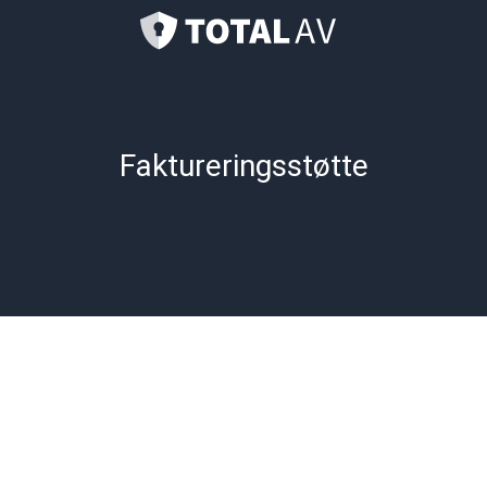
Jeg tror jeg har blitt overbelastet?
Vanlige spørsmål om gavekort
Faktureringsstøtte