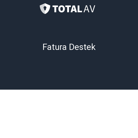
Sanırım benden fazla ücret almışlar?
Hediye Kartları Hakkında Sıkça Sorulan Sorular
Fatura Destek