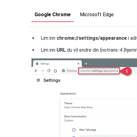
Google Chrome
Microsoft Edge
Lim inn
chrome://settings/appearance
i ad
Lim inn
URL
du vil endre din {notrans-4 }hjem