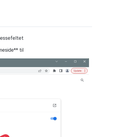
ressefeltet
meside** til