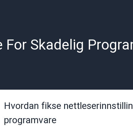
e For Skadelig Progr
Hvordan fikse nettleserinnstilli
programvare