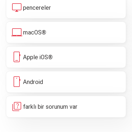
desktop_windows
pencereler
laptop_mac
macOS®
phone_iphone
Apple iOS®
smartphone
Android
quiz
farklı bir sorunum var