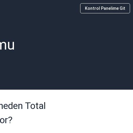
Kontrol Panelime Git
umu
 neden Total
or?