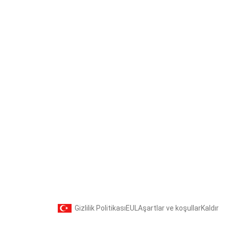
Gizlilik Politikası
EULA
şartlar ve koşullar
Kaldır