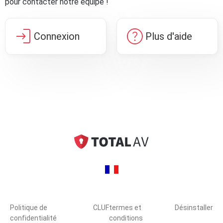
pour contacter notre équipe !
login
help
Connexion
Plus d'aide
Politique de
CLUF
termes et
Désinstaller
confidentialité
conditions