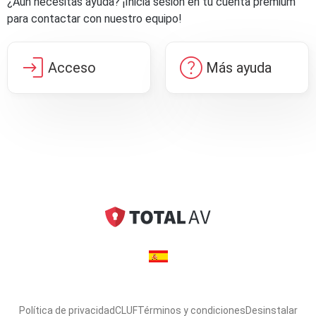
¿Aún necesitas ayuda? ¡Inicia sesión en tu cuenta premium
para contactar con nuestro equipo!
login
help
Acceso
Más ayuda
Política de privacidad
CLUF
Términos y condiciones
Desinstalar